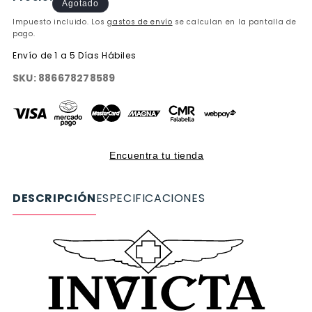
habitual
de
Agotado
oferta
Impuesto incluido. Los
gastos de envío
se calculan en la pantalla de
pago.
Envío de 1 a 5 Días Hábiles
SKU:
886678278589
Encuentra tu tienda
DESCRIPCIÓN
ESPECIFICACIONES