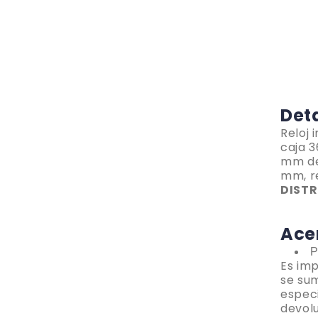
Det
Reloj 
caja 3
mm de 
mm, r
DISTR
Ace
P
Es im
se su
especi
devolu