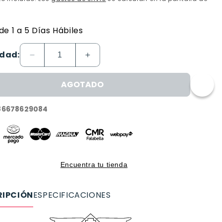
de 1 a 5 Días Hábiles
dad:
Reducir
Aumentar
cantidad
cantidad
para
para
AGOTADO
Reloj
Reloj
Invicta
Invicta
86678629084
Specialty
Specialty
47413
47413
Encuentra tu tienda
RIPCIÓN
ESPECIFICACIONES