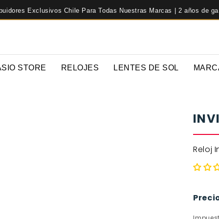
ibuidores Exclusivos Chile Para Todas Nuestras Marcas | 2 años de ga
ASIO STORE
RELOJES
LENTES DE SOL
MARC
INV
Reloj 
Precio
Impuest